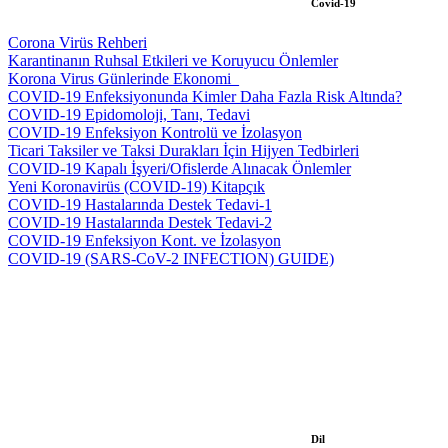
Covid-19
Corona Virüs Rehberi
Karantinanın Ruhsal Etkileri ve Koruyucu Önlemler
Korona Virus Günlerinde Ekonomi_
COVID-19 Enfeksiyonunda Kimler Daha Fazla Risk Altında?
COVID-19 Epidomoloji, Tanı, Tedavi
COVID-19 Enfeksiyon Kontrolü ve İzolasyon
Ticari Taksiler ve Taksi Durakları İçin Hijyen Tedbirleri
COVID-19 Kapalı İşyeri/Ofislerde Alınacak Önlemler
Yeni Koronavirüs (COVID-19) Kitapçık
COVID-19 Hastalarında Destek Tedavi-1
COVID-19 Hastalarında Destek Tedavi-2
COVID-19 Enfeksiyon Kont. ve İzolasyon
COVID-19 (SARS-CoV-2 INFECTION) GUIDE)
Dil