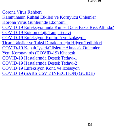
Covid-19
Corona Virüs Rehberi
Karantinanın Ruhsal Etkileri ve Koruyucu Önlemler
Korona Virus Günlerinde Ekonomi_
COVID-19 Enfeksiyonunda Kimler Daha Fazla Risk Altında?
COVID-19 Epidomoloji, Tanı, Tedavi
COVID-19 Enfeksiyon Kontrolü ve İzolasyon
Ticari Taksiler ve Taksi Durakları İçin Hijyen Tedbirleri
COVID-19 Kapalı İşyeri/Ofislerde Alınacak Önlemler
Yeni Koronavirüs (COVID-19) Kitapçık
COVID-19 Hastalarında Destek Tedavi-1
COVID-19 Hastalarında Destek Tedavi-2
COVID-19 Enfeksiyon Kont. ve İzolasyon
COVID-19 (SARS-CoV-2 INFECTION) GUIDE)
Dil