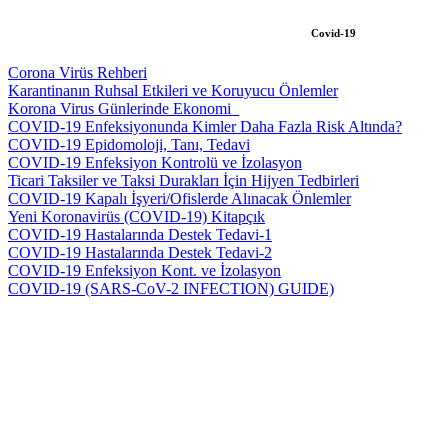
Covid-19
Corona Virüs Rehberi
Karantinanın Ruhsal Etkileri ve Koruyucu Önlemler
Korona Virus Günlerinde Ekonomi_
COVID-19 Enfeksiyonunda Kimler Daha Fazla Risk Altında?
COVID-19 Epidomoloji, Tanı, Tedavi
COVID-19 Enfeksiyon Kontrolü ve İzolasyon
Ticari Taksiler ve Taksi Durakları İçin Hijyen Tedbirleri
COVID-19 Kapalı İşyeri/Ofislerde Alınacak Önlemler
Yeni Koronavirüs (COVID-19) Kitapçık
COVID-19 Hastalarında Destek Tedavi-1
COVID-19 Hastalarında Destek Tedavi-2
COVID-19 Enfeksiyon Kont. ve İzolasyon
COVID-19 (SARS-CoV-2 INFECTION) GUIDE)