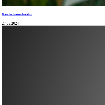
What is a frozen shoulder?
27.03.2024