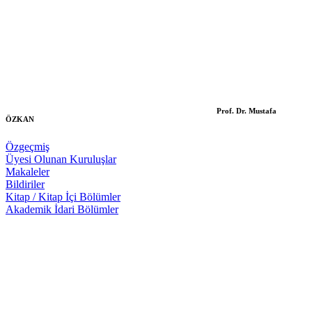
Prof. Dr. Mustafa
ÖZKAN
Özgeçmiş
Üyesi Olunan Kuruluşlar
Makaleler
Bildiriler
Kitap / Kitap İçi Bölümler
Akademik İdari Bölümler