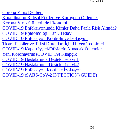
Covid-19
Corona Virüs Rehberi
Karantinanın Ruhsal Etkileri ve Koruyucu Önlemler
Korona Virus Günlerinde Ekonomi_
COVID-19 Enfeksiyonunda Kimler Daha Fazla Risk Altında?
COVID-19 Epidomoloji, Tanı, Tedavi
COVID-19 Enfeksiyon Kontrolü ve İzolasyon
Ticari Taksiler ve Taksi Durakları İçin Hijyen Tedbirleri
COVID-19 Kapalı İşyeri/Ofislerde Alınacak Önlemler
Yeni Koronavirüs (COVID-19) Kitapçık
COVID-19 Hastalarında Destek Tedavi-1
COVID-19 Hastalarında Destek Tedavi-2
COVID-19 Enfeksiyon Kont. ve İzolasyon
COVID-19 (SARS-CoV-2 INFECTION) GUIDE)
Dil