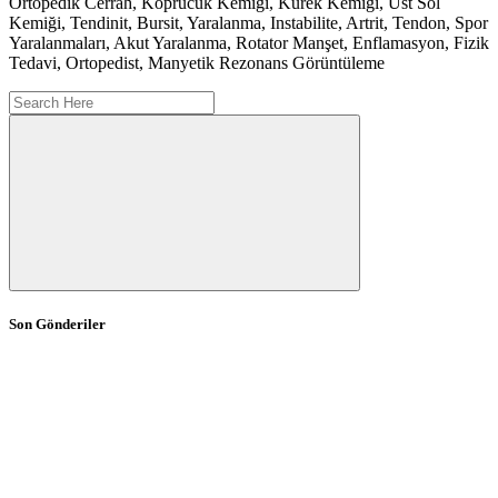
Ortopedik Cerrah, Köprücük Kemiği, Kürek Kemiği, Üst Sol
Kemiği, Tendinit, Bursit, Yaralanma, Instabilite, Artrit, Tendon, Spor
Yaralanmaları, Akut Yaralanma, Rotator Manşet, Enflamasyon, Fizik
Tedavi, Ortopedist, Manyetik Rezonans Görüntüleme
Son Gönderiler