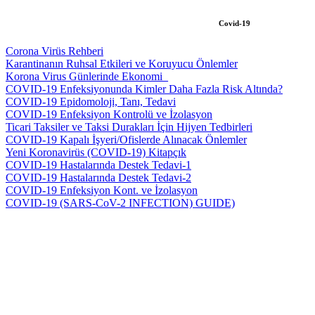
Covid-19
Corona Virüs Rehberi
Karantinanın Ruhsal Etkileri ve Koruyucu Önlemler
Korona Virus Günlerinde Ekonomi_
COVID-19 Enfeksiyonunda Kimler Daha Fazla Risk Altında?
COVID-19 Epidomoloji, Tanı, Tedavi
COVID-19 Enfeksiyon Kontrolü ve İzolasyon
Ticari Taksiler ve Taksi Durakları İçin Hijyen Tedbirleri
COVID-19 Kapalı İşyeri/Ofislerde Alınacak Önlemler
Yeni Koronavirüs (COVID-19) Kitapçık
COVID-19 Hastalarında Destek Tedavi-1
COVID-19 Hastalarında Destek Tedavi-2
COVID-19 Enfeksiyon Kont. ve İzolasyon
COVID-19 (SARS-CoV-2 INFECTION) GUIDE)