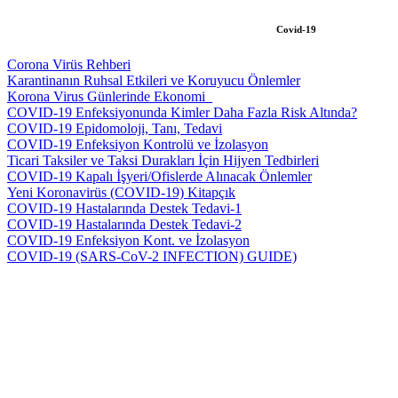
Covid-19
Corona Virüs Rehberi
Karantinanın Ruhsal Etkileri ve Koruyucu Önlemler
Korona Virus Günlerinde Ekonomi_
COVID-19 Enfeksiyonunda Kimler Daha Fazla Risk Altında?
COVID-19 Epidomoloji, Tanı, Tedavi
COVID-19 Enfeksiyon Kontrolü ve İzolasyon
Ticari Taksiler ve Taksi Durakları İçin Hijyen Tedbirleri
COVID-19 Kapalı İşyeri/Ofislerde Alınacak Önlemler
Yeni Koronavirüs (COVID-19) Kitapçık
COVID-19 Hastalarında Destek Tedavi-1
COVID-19 Hastalarında Destek Tedavi-2
COVID-19 Enfeksiyon Kont. ve İzolasyon
COVID-19 (SARS-CoV-2 INFECTION) GUIDE)