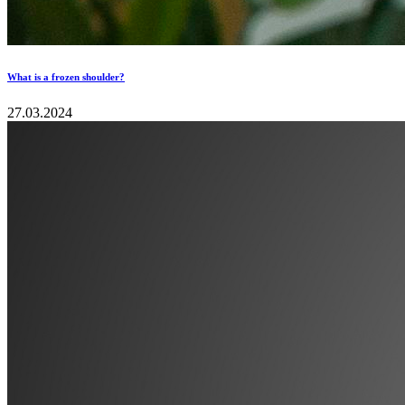
What is a frozen shoulder?
27.03.2024