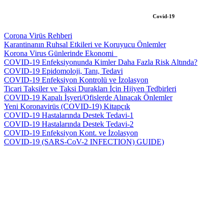
Covid-19
Corona Virüs Rehberi
Karantinanın Ruhsal Etkileri ve Koruyucu Önlemler
Korona Virus Günlerinde Ekonomi_
COVID-19 Enfeksiyonunda Kimler Daha Fazla Risk Altında?
COVID-19 Epidomoloji, Tanı, Tedavi
COVID-19 Enfeksiyon Kontrolü ve İzolasyon
Ticari Taksiler ve Taksi Durakları İçin Hijyen Tedbirleri
COVID-19 Kapalı İşyeri/Ofislerde Alınacak Önlemler
Yeni Koronavirüs (COVID-19) Kitapçık
COVID-19 Hastalarında Destek Tedavi-1
COVID-19 Hastalarında Destek Tedavi-2
COVID-19 Enfeksiyon Kont. ve İzolasyon
COVID-19 (SARS-CoV-2 INFECTION) GUIDE)