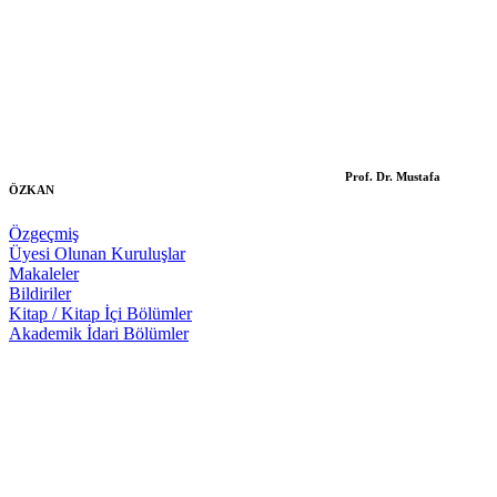
Prof. Dr. Mustafa
ÖZKAN
Özgeçmiş
Üyesi Olunan Kuruluşlar
Makaleler
Bildiriler
Kitap / Kitap İçi Bölümler
Akademik İdari Bölümler