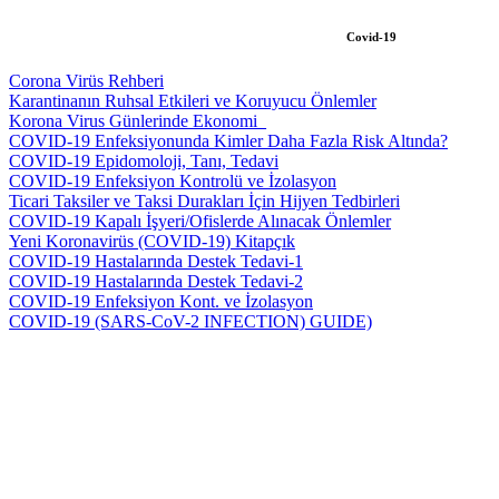
Covid-19
Corona Virüs Rehberi
Karantinanın Ruhsal Etkileri ve Koruyucu Önlemler
Korona Virus Günlerinde Ekonomi_
COVID-19 Enfeksiyonunda Kimler Daha Fazla Risk Altında?
COVID-19 Epidomoloji, Tanı, Tedavi
COVID-19 Enfeksiyon Kontrolü ve İzolasyon
Ticari Taksiler ve Taksi Durakları İçin Hijyen Tedbirleri
COVID-19 Kapalı İşyeri/Ofislerde Alınacak Önlemler
Yeni Koronavirüs (COVID-19) Kitapçık
COVID-19 Hastalarında Destek Tedavi-1
COVID-19 Hastalarında Destek Tedavi-2
COVID-19 Enfeksiyon Kont. ve İzolasyon
COVID-19 (SARS-CoV-2 INFECTION) GUIDE)