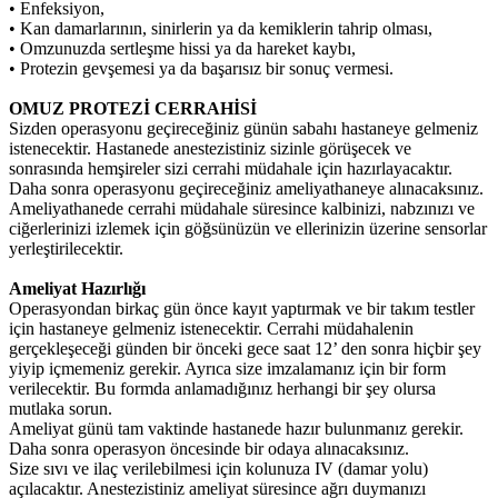
• Enfeksiyon,
• Kan damarlarının, sinirlerin ya da kemiklerin tahrip olması,
• Omzunuzda sertleşme hissi ya da hareket kaybı,
• Protezin gevşemesi ya da başarısız bir sonuç vermesi.
OMUZ PROTEZİ CERRAHİSİ
Sizden operasyonu geçireceğiniz günün sabahı hastaneye gelmeniz
istenecektir. Hastanede anestezistiniz sizinle görüşecek ve
sonrasında hemşireler sizi cerrahi müdahale için hazırlayacaktır.
Daha sonra operasyonu geçireceğiniz ameliyathaneye alınacaksınız.
Ameliyathanede cerrahi müdahale süresince kalbinizi, nabzınızı ve
ciğerlerinizi izlemek için göğsünüzün ve ellerinizin üzerine sensorlar
yerleştirilecektir.
Ameliyat Hazırlığı
Operasyondan birkaç gün önce kayıt yaptırmak ve bir takım testler
için hastaneye gelmeniz istenecektir. Cerrahi müdahalenin
gerçekleşeceği günden bir önceki gece saat 12’ den sonra hiçbir şey
yiyip içmemeniz gerekir. Ayrıca size imzalamanız için bir form
verilecektir. Bu formda anlamadığınız herhangi bir şey olursa
mutlaka sorun.
Ameliyat günü tam vaktinde hastanede hazır bulunmanız gerekir.
Daha sonra operasyon öncesinde bir odaya alınacaksınız.
Size sıvı ve ilaç verilebilmesi için kolunuza IV (damar yolu)
açılacaktır. Anestezistiniz ameliyat süresince ağrı duymanızı