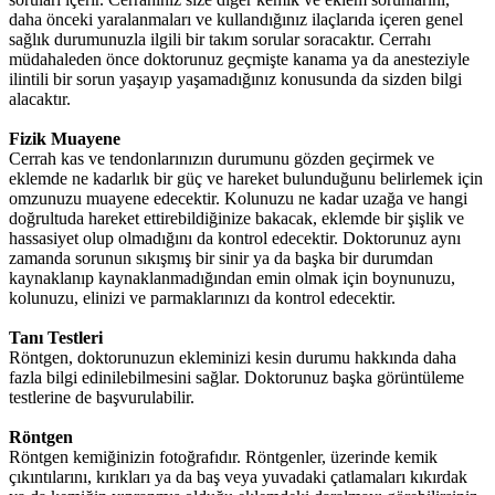
daha önceki yaralanmaları ve kullandığınız ilaçlarıda içeren genel
sağlık durumunuzla ilgili bir takım sorular soracaktır. Cerrahı
müdahaleden önce doktorunuz geçmişte kanama ya da anesteziyle
ilintili bir sorun yaşayıp yaşamadığınız konusunda da sizden bilgi
alacaktır.
Fizik Muayene
Cerrah kas ve tendonlarınızın durumunu gözden geçirmek ve
eklemde ne kadarlık bir güç ve hareket bulunduğunu belirlemek için
omzunuzu muayene edecektir. Kolunuzu ne kadar uzağa ve hangi
doğrultuda hareket ettirebildiğinize bakacak, eklemde bir şişlik ve
hassasiyet olup olmadığını da kontrol edecektir. Doktorunuz aynı
zamanda sorunun sıkışmış bir sinir ya da başka bir durumdan
kaynaklanıp kaynaklanmadığından emin olmak için boynunuzu,
kolunuzu, elinizi ve parmaklarınızı da kontrol edecektir.
Tanı Testleri
Röntgen, doktorunuzun ekleminizi kesin durumu hakkında daha
fazla bilgi edinilebilmesini sağlar. Doktorunuz başka görüntüleme
testlerine de başvurulabilir.
Röntgen
Röntgen kemiğinizin fotoğrafıdır. Röntgenler, üzerinde kemik
çıkıntılarını, kırıkları ya da baş veya yuvadaki çatlamaları kıkırdak