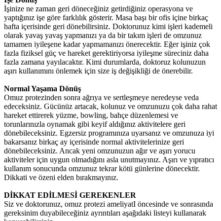
İşinize ne zaman geri döneceğiniz getirdiğiniz operasyona ve
yaptığınız işe göre farklılık gösterir. Masa başı bir ofis içine birkaç
hafta içerisinde geri dönebilirsiniz. Doktorunuz kimi işleri kademeli
olarak yavaş yavaş yapmanızı ya da bir takım işleri de omzunuz
tamamen iyileşene kadar yapmamanızı önerecektir. Eğer işiniz çok
fazla fiziksel güç ve hareket gerektiriyorsa iyileşme süreciniz daha
fazla zamana yayılacaktır. Kimi durumlarda, doktoruz kolunuzun
aşırı kullanımını önlemek için size iş değişikliği de önerebilir.
Normal Yaşama Dönüş
Omuz protezinden sonra ağrıya ve sertleşmeye neredeyse veda
edeceksiniz. Gücünüz artacak, kolunuz ve omzunuzu çok daha rahat
hareket ettirerek yüzme, bowling, bahçe düzenlemesi ve
torunlarınızla oynamak gibi keyif aldığınız aktivitelere geri
dönebileceksiniz. Egzersiz programınıza uyarsanız ve omzunuza iyi
bakarsanız birkaç ay içerisinde normal aktivitelerinize geri
dönebileceksiniz. Ancak yeni omzunuzun ağır ve aşırı yorucu
aktiviteler için uygun olmadığını asla unutmayınız. Aşırı ve yıpratıcı
kullanım sonucunda omzunuz tekrar kötü günlerine dönecektir.
Dikkati ve özeni elden bırakmayınız.
DİKKAT EDİLMESİ GEREKENLER
Siz ve doktorunuz, omuz protezi ameliyatI öncesinde ve sonrasında
gereksinim duyabileceğiniz ayrıntıları aşağıdaki listeyi kullanarak