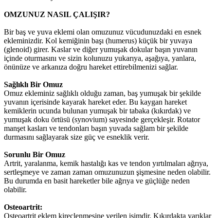
OMZUNUZ NASIL ÇALIŞIR?
Bir baş ve yuva eklemi olan omuzunuz vücudunuzdaki en esnek
ekleminizdir. Kol kemiğinin başı (humerus) küçük bir yuvaya
(glenoid) girer. Kaslar ve diğer yumuşak dokular başın yuvanın
içinde oturmasını ve sizin kolunuzu yukarıya, aşağıya, yanlara,
önünüze ve arkanıza doğru hareket ettirebilmenizi sağlar.
Sağlıklı Bir Omuz
Omuz ekleminiz sağlıklı olduğu zaman, baş yumuşak bir şekilde
yuvanın içerisinde kayarak hareket eder. Bu kaygan hareket
kemiklerin ucunda bulunan yumuşak bir tabaka (kıkırdak) ve
yumuşak doku örtüsü (synovium) sayesinde gerçekleşir. Rotator
manşet kasları ve tendonları başın yuvada sağlam bir şekilde
durmasını sağlayarak size güç ve esneklik verir.
Sorunlu Bir Omuz
Artrit, yaralanma, kemik hastalığı kas ve tendon yırtılmaları ağrıya,
sertleşmeye ve zaman zaman omuzunuzun şişmesine neden olabilir.
Bu durumda en basit hareketler bile ağrıya ve güçlüğe neden
olabilir.
Osteoartrit:
Osteoartrit eklem kireçlenmesine verilen isimdir. Kıkırdakta yarıklar