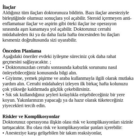
İlaçlar
Aldığınız tüm ilaçları doktorunuza bildirin. Bazı ilaçlar anesteziyle
birleştiğinde olumsuz sonuçlara yol açabilir. Steroid içermeyen anti-
enflamatuar ilaçlar ve aspirin gibi öteki ilaçlar ise operasyon
sırasında aşırı kanamaya yol açabilir. Doktorunuz cerrahi
müdahaleden iki ya da daha fazla hafta öncesinden bu ilaçları
kesmeniz doğrultusunda sizi uyarabilir.
Önceden Planlama
Aşağıdaki öneriler evdeki iyileşme süreciniz çok daha rahat
geçmesini sağlayacaktır. ;
• Doktorunuzdan cerrahı sonrasında kabızlık sorununu nasıl
önleyebileceğiniz konusunda bilgi alın.
• Giyinme, yemek pişirme ve araba kullanmayla ilgili olarak mutlaka
yardım alın. Cerrahi müdahaleyi izleyen ilk birkaç hafta kolunuzu
çok yükseğe kaldırmada güçlük çekebilirsiniz.
• Sık sık kullandığınız şeyleri kolaylıkla erişebileceğiniz bir yere
koyun. Yakınlarınızın yapacağı ya da hazır olarak tüketeceğiniz
yiyecekleri tercih edin.
Riskler ve Komplikosyonlar
Doktorunuz operasyona ilişkin olası risk ve komplikasyonları sizinle
tartışacaktır. Bu olası risk ve komplikasyonlar şunları içerebilir:
• Anesteziye karşı gelişebilen bir takım reaksiyonlar,