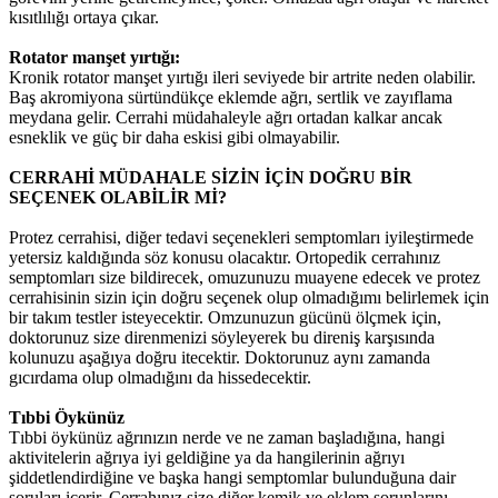
kısıtlılığı ortaya çıkar.
Rotator manşet yırtığı:
Kronik rotator manşet yırtığı ileri seviyede bir artrite neden olabilir.
Baş akromiyona sürtündükçe eklemde ağrı, sertlik ve zayıflama
meydana gelir. Cerrahi müdahaleyle ağrı ortadan kalkar ancak
esneklik ve güç bir daha eskisi gibi olmayabilir.
CERRAHİ MÜDAHALE SİZİN İÇİN DOĞRU BİR
SEÇENEK OLABİLİR Mİ?
Protez cerrahisi, diğer tedavi seçenekleri semptomları iyileştirmede
yetersiz kaldığında söz konusu olacaktır. Ortopedik cerrahınız
semptomları size bildirecek, omuzunuzu muayene edecek ve protez
cerrahisinin sizin için doğru seçenek olup olmadığımı belirlemek için
bir takım testler isteyecektir. Omzunuzun gücünü ölçmek için,
doktorunuz size direnmenizi söyleyerek bu direniş karşısında
kolunuzu aşağıya doğru itecektir. Doktorunuz aynı zamanda
gıcırdama olup olmadığını da hissedecektir.
Tıbbi Öykünüz
Tıbbi öykünüz ağrınızın nerde ve ne zaman başladığına, hangi
aktivitelerin ağrıya iyi geldiğine ya da hangilerinin ağrıyı
şiddetlendirdiğine ve başka hangi semptomlar bulunduğuna dair
soruları içerir. Cerrahınız size diğer kemik ve eklem sorunlarını,