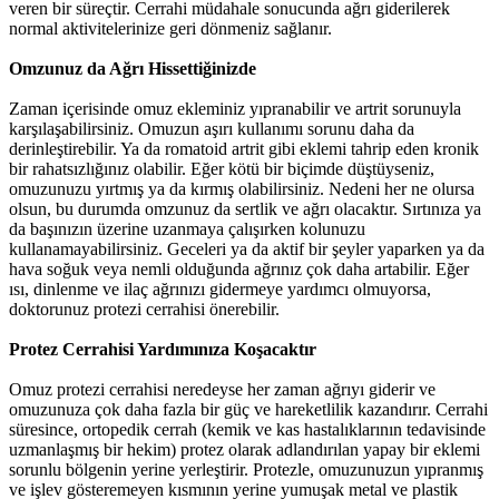
veren bir süreçtir. Cerrahi müdahale sonucunda ağrı giderilerek
normal aktivitelerinize geri dönmeniz sağlanır.
Omzunuz da Ağrı Hissettiğinizde
Zaman içerisinde omuz ekleminiz yıpranabilir ve artrit sorunuyla
karşılaşabilirsiniz. Omuzun aşırı kullanımı sorunu daha da
derinleştirebilir. Ya da romatoid artrit gibi eklemi tahrip eden kronik
bir rahatsızlığınız olabilir. Eğer kötü bir biçimde düştüyseniz,
omuzunuzu yırtmış ya da kırmış olabilirsiniz. Nedeni her ne olursa
olsun, bu durumda omzunuz da sertlik ve ağrı olacaktır. Sırtınıza ya
da başınızın üzerine uzanmaya çalışırken kolunuzu
kullanamayabilirsiniz. Geceleri ya da aktif bir şeyler yaparken ya da
hava soğuk veya nemli olduğunda ağrınız çok daha artabilir. Eğer
ısı, dinlenme ve ilaç ağrınızı gidermeye yardımcı olmuyorsa,
doktorunuz protezi cerrahisi önerebilir.
Protez Cerrahisi Yardımınıza Koşacaktır
Omuz protezi cerrahisi neredeyse her zaman ağrıyı giderir ve
omuzunuza çok daha fazla bir güç ve hareketlilik kazandırır. Cerrahi
süresince, ortopedik cerrah (kemik ve kas hastalıklarının tedavisinde
uzmanlaşmış bir hekim) protez olarak adlandırılan yapay bir eklemi
sorunlu bölgenin yerine yerleştirir. Protezle, omuzunuzun yıpranmış
ve işlev gösteremeyen kısmının yerine yumuşak metal ve plastik