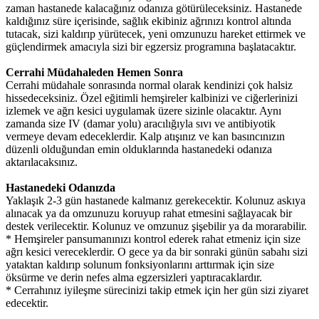
zaman hastanede kalacağınız odanıza götürüleceksiniz. Hastanede
kaldığınız süre içerisinde, sağlık ekibiniz ağrınızı kontrol altında
tutacak, sizi kaldırıp yürütecek, yeni omzunuzu hareket ettirmek ve
güçlendirmek amacıyla sizi bir egzersiz programına başlatacaktır.
Cerrahi Müdahaleden Hemen Sonra
Cerrahi müdahale sonrasında normal olarak kendinizi çok halsiz
hissedeceksiniz. Özel eğitimli hemşireler kalbinizi ve ciğerlerinizi
izlemek ve ağrı kesici uygulamak üzere sizinle olacaktır. Aynı
zamanda size IV (damar yolu) aracılığıyla sıvı ve antibiyotik
vermeye devam edeceklerdir. Kalp atışınız ve kan basıncınızın
düzenli olduğundan emin olduklarında hastanedeki odanıza
aktarılacaksınız.
Hastanedeki Odanızda
Yaklaşık 2-3 gün hastanede kalmanız gerekecektir. Kolunuz askıya
alınacak ya da omzunuzu koruyup rahat etmesini sağlayacak bir
destek verilecektir. Kolunuz ve omzunuz şişebilir ya da morarabilir.
* Hemşireler pansumanınızı kontrol ederek rahat etmeniz için size
ağrı kesici vereceklerdir. O gece ya da bir sonraki günün sabahı sizi
yataktan kaldırıp solunum fonksiyonlarını arttırmak için size
öksürme ve derin nefes alma egzersizleri yaptıracaklardır.
* Cerrahınız iyileşme sürecinizi takip etmek için her gün sizi ziyaret
edecektir.