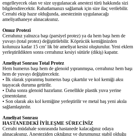
engelleyecek olan ve size uygulanacak anestezi türü hakkında sizi
bilgilendirecektir. Rahatlamanızı sağlamak için size ilaç verilebilir.
Cerrahi ekip hazır olduğunda, anestezinin uygulanacağı
ameliyathaneye alınacaksınız.
Omuz Protezi
Cerrahınız yalnızca başı (parsiyel protez) ya da hem başı hem de
yuvayı (total protez) değiştirilebilir. Köprücük kemiğinizden
kolunuza kadar 15 cm’ lik bir ameliyat kesisi oluşturulur. Yeni eklem
yerleştirildikten sonra cerrahınız kesiyi sütürle (dikiş) kapatır.
Ameliyat Sonrası Total Protez
Hem humerus başı hem de glenoid yıpranmışsa, cerrahınız hem başı
hem de yuvayı değiştirecektir.
• İlk olarak yıpranmış humerus başı çıkartılır ve kol kemiği aksı
taşıyacak duruma getirilir.
• Daha sonra glenoid hazırlanır. Genellikle plastik yuva yerine
çimentolanır.
• Son olarak aks kol kemiğine yerleştirilir ve metal baş yeni aksla
sağlamlaştırılır.
Ameliyat Sonrası
HASTANEDEKİ İYİLEŞME SÜRECİNİZ
Cerrahi müdahale sonrasında hastanede kalacağınız odaya
alınacaksınız. Anesteziden çıktığınız ve durumunuz stabil olduğu