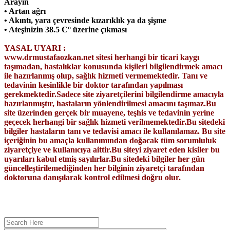
Arayın
• Artan ağrı
• Akıntı, yara çevresinde kızarıklık ya da şişme
• Ateşinizin 38.5 C° üzerine çıkması
YASAL UYARI :
www.drmustafaozkan.net sitesi herhangi bir ticari kaygı
taşımadan, hastalıklar konusunda kişileri bilgilendirmek amacı
ile hazırlanmış olup, sağlık hizmeti vermemektedir. Tanı ve
tedavinin kesinlikle bir doktor tarafından yapılması
gerekmektedir.Sadece site ziyaretçilerini bilgilendirme amacıyla
hazırlanmıştır, hastaların yönlendirilmesi amacını taşımaz.
Bu
site üzerinden gerçek bir muayene, teşhis ve tedavinin yerine
geçecek herhangi bir sağlık hizmeti verilmemektedir.
Bu sitedeki
bilgiler hastaların tanı ve tedavisi amacı ile kullanılamaz. Bu site
içeriğinin bu amaçla kullanımından doğacak tüm sorumluluk
ziyaretçiye ve kullanıcıya aittir.
Bu siteyi ziyaret eden kisiler bu
uyarıları kabul etmiş sayılırlar.Bu sitedeki bilgiler her gün
güncelleştirilemediğinden her bilginin ziyaretçi tarafından
doktoruna danışılarak kontrol edilmesi doğru olur.