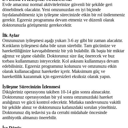
Evde amacınız normal aktivitelerinize güvenli bir şekilde geri
dönebilmek olacaktır. Yeni omzunuzdan en iyi biçimde
faydalanabilmeniz için iyileşme sürecinizde etkin bir rol üstlenmeniz
gerekir. Egzersiz programına devam etmeniz ve düzenli olarak
doktorunuzla görüşmeniz gerekecektir.
İlk Aylar
Omzunuzun iyileşmesi aşağı yukarı 3-6 ay gibi bir zaman alacaktır.
Kırıkların iyileşmesi daha bile uzun sürebilir. Tam gücünüze ve
hareketliliğinize kavuşabilmeniz bir yılı bulabilir. ilk başta bir miktar
ağrınız ve şişme olabilir. Doktorunuz size ilaç önerecek ve buz
torbası kullanmanızı isteyecektir. Kol askısını kullanmaya devam
edebilisiniz. Egzersiz programınız kolunuzu ve omzunuzu etkin
olarak kullanacağınız hareketler içerir. Maksimum güç ve
hareketlilik kazanmak için egzersizleri eksiksiz olarak yapın.
İyileşme Sürecinizin İzlenmesi
Dikişleriniz operasyonu takiben 10-14 gün sonra alınacaktır.
Doktorunuz operasyondan bir yıl sonra omzunuzdaki hareket
aralığınızı ve gücü kontrol edecektir. Mutlaka randevunuzu vakitli
bir şekilde alınız ve doktorunuza kafanızdaki sorulan yöneltiniz.
Doktorunuz diş tedavisi ya da cerrahi müdahale öncesinde
antibiyotik almanızı önerebilir.
İşe Dönüş