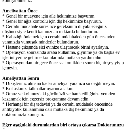
konuşabilirsiniz.
Ameliyattan Önce
* Genel bir muayene için aile hekiminize başvurun.
* Genel bir ağız kontrolü için diş hekiminize başvurun.
* Cerrahi müdahale süresince gereksinim duyabileceğiniz
düşüncesiyle kendi kanınızdan miktarda bulundurun.
* Kabızlığı önlemek için cerrahi müdahaleden gün öncesinden
yanınızda yumuşak minderler bulundurun.
* Hastane çıkışında sizi evinize ulaştıracak birini ayarlayın.
* Operasyon sonrasında araba kullanma, giyinme ya da başka ev
işlerini yerine getirme konularında mutlaka yardım alın.
* Operasyondan bir gece önce saat on ikiden sonra hiçbir şey yiyip
içmeyin.
Ameliyattan Sonra
* Dikişleriniz almana kadar ameliyat yaranıza su değdirmeyin.
* Kol askınızı talimatlar uyarınca takın:
* Omuz ve kolunuzdaki gücünüzü ve hareketliliğinizi yeniden
kazanmak için egzersiz programına devam edin.
* Herhangi bir diş tedavisi ya da cerrahi müdahale öncesinde
antibiyotik kullanımına dair mutlaka diş hekiminiz ya da
doktorunuzla konuşun.
Eğer aşağıdaki durumlardan biri ortaya çıkarsa Doktorunuzu