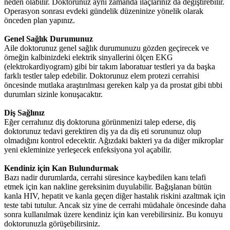
neden olabilir. Doktorunuz aynı zamanda ilaçlarınız da değiştirebilir.
Operasyon sonrası evdeki gündelik düzeninize yönelik olarak
önceden plan yapınız.
Genel Sağlık Durumunuz
Aile doktorunuz genel sağlık durumunuzu gözden geçirecek ve
örneğin kalbinizdeki elektrik sinyallerini ölçen EKG
(elektrokardiyogram) gibi bir takım laboratuar testleri ya da başka
farklı testler talep edebilir. Doktorunuz elem protezi cerrahisi
öncesinde mutlaka araştırılması gereken kalp ya da prostat gibi tıbbi
durumları sizinle konuşacaktır.
Diş Sağlınız
Eğer cerrahınız diş doktoruna görünmenizi talep ederse, diş
doktorunuz tedavi gerektiren diş ya da diş eti sorununuz olup
olmadığını kontrol edecektir. Ağızdaki bakteri ya da diğer mikroplar
yeni ekleminize yerleşecek enfeksiyona yol açabilir.
Kendiniz için Kan Bulundurmak
Bazı nadir durumlarda, cerrahi süresince kaybedilen kanı telafi
etmek için kan nakline gereksinim duyulabilir. Bağışlanan bütün
kanla HIV, hepatit ve kanla geçen diğer hastalık riskini azaltmak için
teste tabi tutulur. Ancak siz yine de cerrahi müdahale öncesinde daha
sonra kullanılmak üzere kendiniz için kan verebilirsiniz. Bu konuyu
doktorunuzla görüşebilirsiniz.