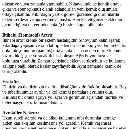
oluşur ve yuva zamanla yıpranabilir. Nihayetinde de kemik ortaya
çıkar ve spur (çıkıntı) olarak adlandırılan yeni kemik oluşumları
ortaya çıkabilir. Kıkırdağın yastık görevi göremediği durumlarda
eklem sertleşir ve ağrı vermeye başlar. Hareket ettiğinizde eklemin
gıcırdadığı ya da yerinden çıktığı hissine kapılabilirsiniz.
İltihabi (Romatoid) Artrit:
İltihabi artrit kronik bir eklem hastalığıdır. Sinovyum kalınlaşarak
kıkırdağa yapışan ve onu tahrip eden bir takım kimyasallar üreten bir
doku oluşumunun (pannus) ortaya çıkmasına neden olur. Eklemde
kızarıklık, şişme ve sıcaklık hissi oluşur. Ağrı boynunuza ve
kolunuza vurabilir. Zaman içerisinde eklem sertleşebilir ve kullanım
azlığına bağlı olarak kaslar zayıflayabilir. Aynı zamanda kemik de
tahrip olabilir.
Fraktür:
Elinizin ya da dizinizin üzerine düştüğünüz de fraktür oluşabilir. Baş
ve tuberkulumlar ayrılır ve kol kemiği parçalara ayrılmış olur.
Kırılmış bir omuz ağrıya yol açar ve görünüm açısından morluk ve
defermasyon söz konusu olabilir.
Avesküler Nekroz:
Uzun süreli steroid ya da alkol kullanımı gibi durumlar kemiğe
giden kan akışının kesilmesine yol açabilir. Kemik yaşamsal
görevini yerine getiremeyince, çöker. Omuzda ağrı oluşur ve hareket