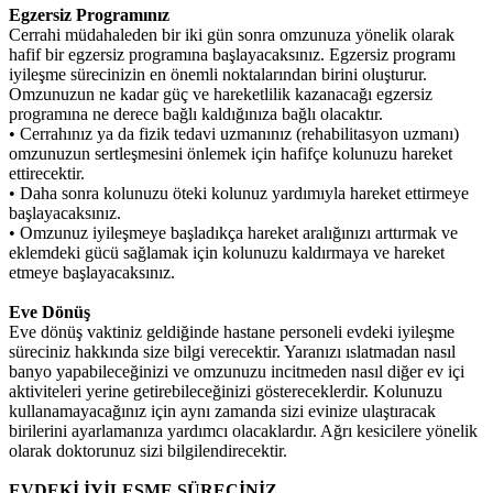
Egzersiz Programınız
Cerrahi müdahaleden bir iki gün sonra omzunuza yönelik olarak
hafif bir egzersiz programına başlayacaksınız. Egzersiz programı
iyileşme sürecinizin en önemli noktalarından birini oluşturur.
Omzunuzun ne kadar güç ve hareketlilik kazanacağı egzersiz
programına ne derece bağlı kaldığınıza bağlı olacaktır.
• Cerrahınız ya da fizik tedavi uzmanınız (rehabilitasyon uzmanı)
omzunuzun sertleşmesini önlemek için hafifçe kolunuzu hareket
ettirecektir.
• Daha sonra kolunuzu öteki kolunuz yardımıyla hareket ettirmeye
başlayacaksınız.
• Omzunuz iyileşmeye başladıkça hareket aralığınızı arttırmak ve
eklemdeki gücü sağlamak için kolunuzu kaldırmaya ve hareket
etmeye başlayacaksınız.
Eve Dönüş
Eve dönüş vaktiniz geldiğinde hastane personeli evdeki iyileşme
süreciniz hakkında size bilgi verecektir. Yaranızı ıslatmadan nasıl
banyo yapabileceğinizi ve omzunuzu incitmeden nasıl diğer ev içi
aktiviteleri yerine getirebileceğinizi göstereceklerdir. Kolunuzu
kullanamayacağınız için aynı zamanda sizi evinize ulaştıracak
birilerini ayarlamanıza yardımcı olacaklardır. Ağrı kesicilere yönelik
olarak doktorunuz sizi bilgilendirecektir.
EVDEKİ İYİLEŞME SÜRECİNİZ