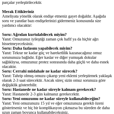
parçalar yerleştirilecektir.
Merak Ettikleriniz
Ameliyata yönelik olarak endişe etmeniz gayet doğaldır. Aşağıda
soru ve yanıtlar bazı endişelerinizi gidermeniz konusunda size
yardımcı olacaktır:
Soru: Ağrıdan kurtulabilecek miyim?
Yanıt: Omuzunuz iyileştiği zaman çok hafif ya da hiçbir ağrı
hissetmeyeceksiniz.
Soru: Daha fazlasını yapabilecek miyim?
Yanıt: Tekrar ne kadar güç ve hareketlilik kazanacağınız omuz
sorununuza bağlıdır. Eğer kaslar ve diğer yumuşak dokular
sağlıklıysa, omuzunuz protez sonrasında daha güçlü ve daha esnek
olacaktır.
Soru: Cerrahi müdahale ne kadar sürecek?
Yanıt: Tahrip olmuş omuzu çıkarıp yeni eklemi yerleştirmek yaklaşık
olarak 2-3 saat sürecektir. Ancak süreç sizin omuz sorunuza göre
değişiklik gösterebilir.
Soru: Hastanede ne kadar süreyle kalmam gerekecek?
Yanıt: Hastanede 2-3 gün kalmanız gerekecektir.
Soru: Yeni omuzumu ne kadar süreyle kullanabileceğim?
Yanıt: Yeni omuzunuzu 15 yıl ve eğer omuzunuza gerekli özeni
gösterirseniz ve hiç bir komplikasyon çıkmazsa bu süreden de daha
uzun zaman boyunca kullanabileceksiniz.