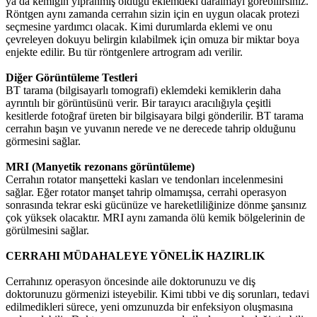
ya da kemiğin yıpranmış olduğu eklemdeki daralmayı görebilirsiniz.
Röntgen aynı zamanda cerrahın sizin için en uygun olacak protezi
seçmesine yardımcı olacak. Kimi durumlarda eklemi ve onu
çevreleyen dokuyu belirgin kılabilmek için omuza bir miktar boya
enjekte edilir. Bu tür röntgenlere artrogram adı verilir.
Diğer Görüntüleme Testleri
BT tarama (bilgisayarlı tomografi) eklemdeki kemiklerin daha
ayrıntılı bir görüntüsünü verir. Bir tarayıcı aracılığıyla çeşitli
kesitlerde fotoğraf üreten bir bilgisayara bilgi gönderilir. BT tarama
cerrahın başın ve yuvanın nerede ve ne derecede tahrip olduğunu
görmesini sağlar.
MRI (Manyetik rezonans görüntüleme)
Cerrahın rotator manşetteki kasları ve tendonları incelenmesini
sağlar. Eğer rotator manşet tahrip olmamışsa, cerrahi operasyon
sonrasında tekrar eski gücünüze ve hareketliliğinize dönme şansınız
çok yüksek olacaktır. MRI aynı zamanda ölü kemik bölgelerinin de
görülmesini sağlar.
CERRAHI MÜDAHALEYE YÖNELİK HAZIRLIK
Cerrahınız operasyon öncesinde aile doktorunuzu ve diş
doktorunuzu görmenizi isteyebilir. Kimi tıbbi ve diş sorunları, tedavi
edilmedikleri sürece, yeni omzunuzda bir enfeksiyon oluşmasına