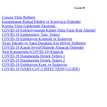
Covid-19
Corona Virüs Rehberi
Karantinanın Ruhsal Etkileri ve Koruyucu Önlemler
Korona Virus Günlerinde Ekonomi_
COVID-19 Enfeksiyonunda Kimler Daha Fazla Risk Altında?
COVID-19 Epidomoloji, Tanı, Tedavi
COVID-19 Enfeksiyon Kontrolü ve İzolasyon
Ticari Taksiler ve Taksi Durakları İçin Hijyen Tedbirleri
COVID-19 Kapalı İşyeri/Ofislerde Alınacak Önlemler
Yeni Koronavirüs (COVID-19) Kitapçık
COVID-19 Hastalarında Destek Tedavi-1
COVID-19 Hastalarında Destek Tedavi-2
COVID-19 Enfeksiyon Kont. ve İzolasyon
COVID-19 (SARS-CoV-2 INFECTION) GUIDE)