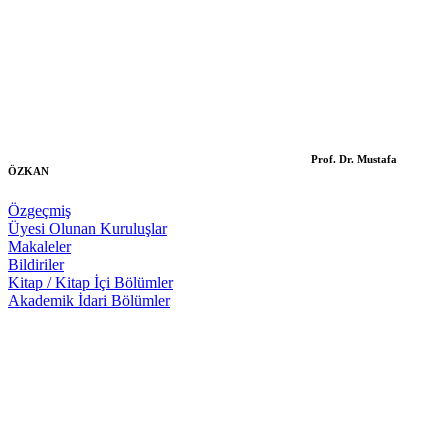
Prof. Dr. Mustafa
ÖZKAN
Özgeçmiş
Üyesi Olunan Kuruluşlar
Makaleler
Bildiriler
Kitap / Kitap İçi Bölümler
Akademik İdari Bölümler