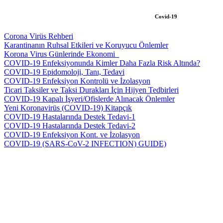
Covid-19
Corona Virüs Rehberi
Karantinanın Ruhsal Etkileri ve Koruyucu Önlemler
Korona Virus Günlerinde Ekonomi_
COVID-19 Enfeksiyonunda Kimler Daha Fazla Risk Altında?
COVID-19 Epidomoloji, Tanı, Tedavi
COVID-19 Enfeksiyon Kontrolü ve İzolasyon
Ticari Taksiler ve Taksi Durakları İçin Hijyen Tedbirleri
COVID-19 Kapalı İşyeri/Ofislerde Alınacak Önlemler
Yeni Koronavirüs (COVID-19) Kitapçık
COVID-19 Hastalarında Destek Tedavi-1
COVID-19 Hastalarında Destek Tedavi-2
COVID-19 Enfeksiyon Kont. ve İzolasyon
COVID-19 (SARS-CoV-2 INFECTION) GUIDE)