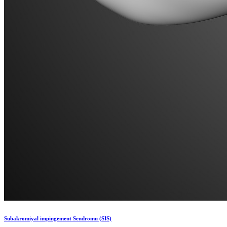
Subakromiyal impingement Sendromu (SIS)