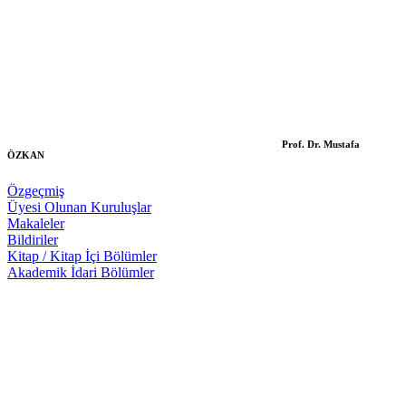
Prof. Dr. Mustafa
ÖZKAN
Özgeçmiş
Üyesi Olunan Kuruluşlar
Makaleler
Bildiriler
Kitap / Kitap İçi Bölümler
Akademik İdari Bölümler