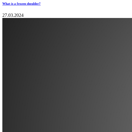
What is a frozen shoulder?
27.03.2024