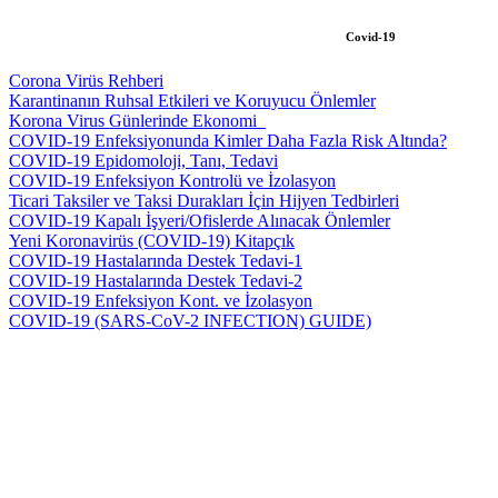
Covid-19
Corona Virüs Rehberi
Karantinanın Ruhsal Etkileri ve Koruyucu Önlemler
Korona Virus Günlerinde Ekonomi_
COVID-19 Enfeksiyonunda Kimler Daha Fazla Risk Altında?
COVID-19 Epidomoloji, Tanı, Tedavi
COVID-19 Enfeksiyon Kontrolü ve İzolasyon
Ticari Taksiler ve Taksi Durakları İçin Hijyen Tedbirleri
COVID-19 Kapalı İşyeri/Ofislerde Alınacak Önlemler
Yeni Koronavirüs (COVID-19) Kitapçık
COVID-19 Hastalarında Destek Tedavi-1
COVID-19 Hastalarında Destek Tedavi-2
COVID-19 Enfeksiyon Kont. ve İzolasyon
COVID-19 (SARS-CoV-2 INFECTION) GUIDE)