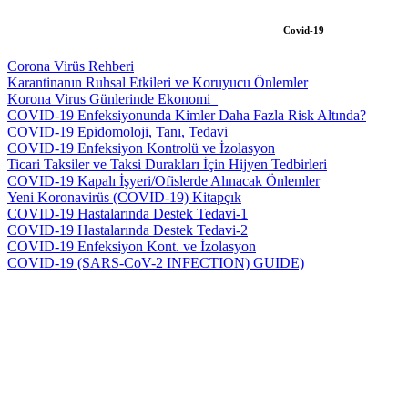
Covid-19
Corona Virüs Rehberi
Karantinanın Ruhsal Etkileri ve Koruyucu Önlemler
Korona Virus Günlerinde Ekonomi_
COVID-19 Enfeksiyonunda Kimler Daha Fazla Risk Altında?
COVID-19 Epidomoloji, Tanı, Tedavi
COVID-19 Enfeksiyon Kontrolü ve İzolasyon
Ticari Taksiler ve Taksi Durakları İçin Hijyen Tedbirleri
COVID-19 Kapalı İşyeri/Ofislerde Alınacak Önlemler
Yeni Koronavirüs (COVID-19) Kitapçık
COVID-19 Hastalarında Destek Tedavi-1
COVID-19 Hastalarında Destek Tedavi-2
COVID-19 Enfeksiyon Kont. ve İzolasyon
COVID-19 (SARS-CoV-2 INFECTION) GUIDE)