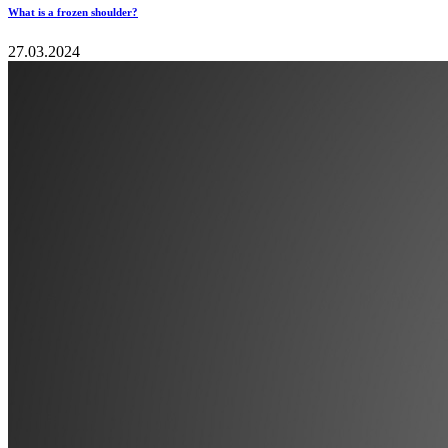
What is a frozen shoulder?
27.03.2024