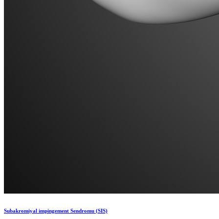
Subakromiyal impingement Sendromu (SIS)