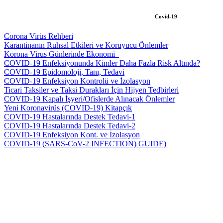
Covid-19
Corona Virüs Rehberi
Karantinanın Ruhsal Etkileri ve Koruyucu Önlemler
Korona Virus Günlerinde Ekonomi_
COVID-19 Enfeksiyonunda Kimler Daha Fazla Risk Altında?
COVID-19 Epidomoloji, Tanı, Tedavi
COVID-19 Enfeksiyon Kontrolü ve İzolasyon
Ticari Taksiler ve Taksi Durakları İçin Hijyen Tedbirleri
COVID-19 Kapalı İşyeri/Ofislerde Alınacak Önlemler
Yeni Koronavirüs (COVID-19) Kitapçık
COVID-19 Hastalarında Destek Tedavi-1
COVID-19 Hastalarında Destek Tedavi-2
COVID-19 Enfeksiyon Kont. ve İzolasyon
COVID-19 (SARS-CoV-2 INFECTION) GUIDE)