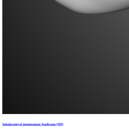
Subakromiyal impingement Sendromu (SIS)