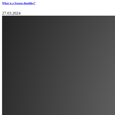
What is a frozen shoulder?
27.03.2024