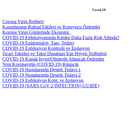
Covid-19
Corona Virüs Rehberi
Karantinanın Ruhsal Etkileri ve Koruyucu Önlemler
Korona Virus Günlerinde Ekonomi_
COVID-19 Enfeksiyonunda Kimler Daha Fazla Risk Altında?
COVID-19 Epidomoloji, Tanı, Tedavi
COVID-19 Enfeksiyon Kontrolü ve İzolasyon
Ticari Taksiler ve Taksi Durakları İçin Hijyen Tedbirleri
COVID-19 Kapalı İşyeri/Ofislerde Alınacak Önlemler
Yeni Koronavirüs (COVID-19) Kitapçık
COVID-19 Hastalarında Destek Tedavi-1
COVID-19 Hastalarında Destek Tedavi-2
COVID-19 Enfeksiyon Kont. ve İzolasyon
COVID-19 (SARS-CoV-2 INFECTION) GUIDE)