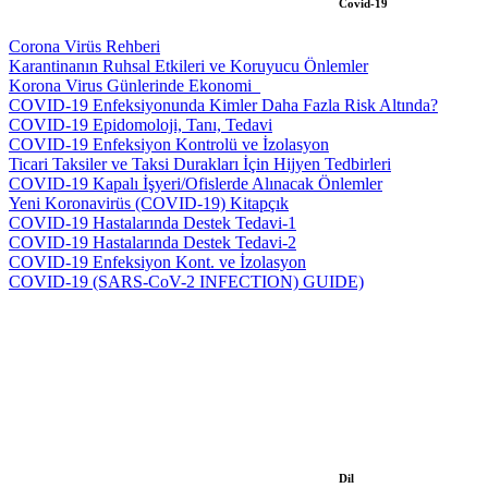
Covid-19
Corona Virüs Rehberi
Karantinanın Ruhsal Etkileri ve Koruyucu Önlemler
Korona Virus Günlerinde Ekonomi_
COVID-19 Enfeksiyonunda Kimler Daha Fazla Risk Altında?
COVID-19 Epidomoloji, Tanı, Tedavi
COVID-19 Enfeksiyon Kontrolü ve İzolasyon
Ticari Taksiler ve Taksi Durakları İçin Hijyen Tedbirleri
COVID-19 Kapalı İşyeri/Ofislerde Alınacak Önlemler
Yeni Koronavirüs (COVID-19) Kitapçık
COVID-19 Hastalarında Destek Tedavi-1
COVID-19 Hastalarında Destek Tedavi-2
COVID-19 Enfeksiyon Kont. ve İzolasyon
COVID-19 (SARS-CoV-2 INFECTION) GUIDE)
Dil