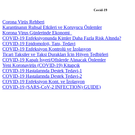
Covid-19
Corona Virüs Rehberi
Karantinanın Ruhsal Etkileri ve Koruyucu Önlemler
Korona Virus Günlerinde Ekonomi_
COVID-19 Enfeksiyonunda Kimler Daha Fazla Risk Altında?
COVID-19 Epidomoloji, Tanı, Tedavi
COVID-19 Enfeksiyon Kontrolü ve İzolasyon
Ticari Taksiler ve Taksi Durakları İçin Hijyen Tedbirleri
COVID-19 Kapalı İşyeri/Ofislerde Alınacak Önlemler
Yeni Koronavirüs (COVID-19) Kitapçık
COVID-19 Hastalarında Destek Tedavi-1
COVID-19 Hastalarında Destek Tedavi-2
COVID-19 Enfeksiyon Kont. ve İzolasyon
COVID-19 (SARS-CoV-2 INFECTION) GUIDE)