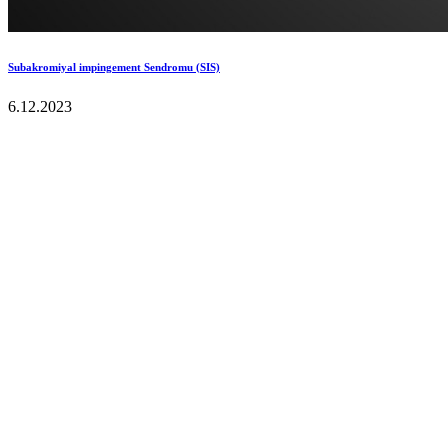
Subakromiyal impingement Sendromu (SIS)
6.12.2023