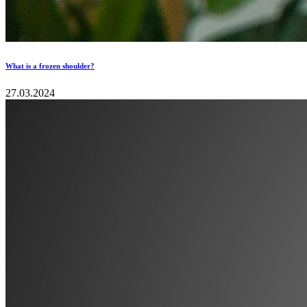
What is a frozen shoulder?
27.03.2024