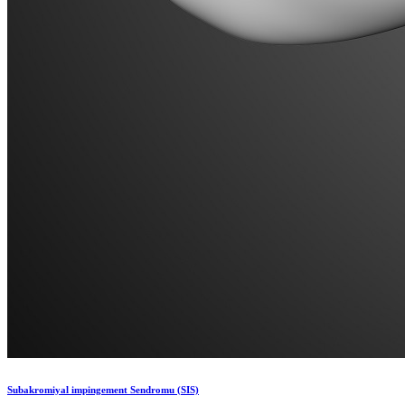
Subakromiyal impingement Sendromu (SIS)