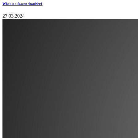
What is a frozen shoulder?
27.03.2024