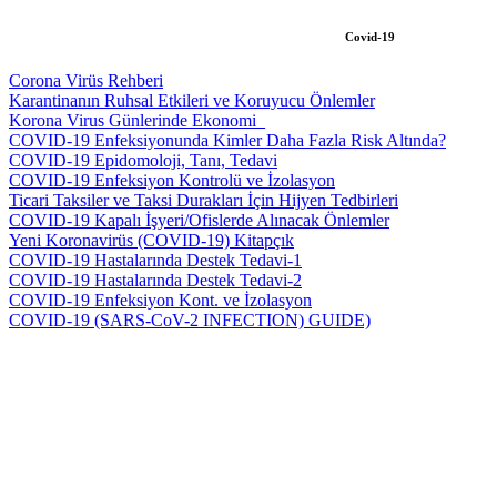
Covid-19
Corona Virüs Rehberi
Karantinanın Ruhsal Etkileri ve Koruyucu Önlemler
Korona Virus Günlerinde Ekonomi_
COVID-19 Enfeksiyonunda Kimler Daha Fazla Risk Altında?
COVID-19 Epidomoloji, Tanı, Tedavi
COVID-19 Enfeksiyon Kontrolü ve İzolasyon
Ticari Taksiler ve Taksi Durakları İçin Hijyen Tedbirleri
COVID-19 Kapalı İşyeri/Ofislerde Alınacak Önlemler
Yeni Koronavirüs (COVID-19) Kitapçık
COVID-19 Hastalarında Destek Tedavi-1
COVID-19 Hastalarında Destek Tedavi-2
COVID-19 Enfeksiyon Kont. ve İzolasyon
COVID-19 (SARS-CoV-2 INFECTION) GUIDE)