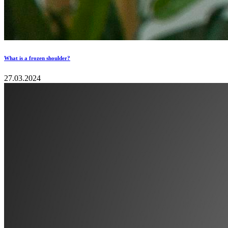
What is a frozen shoulder?
27.03.2024