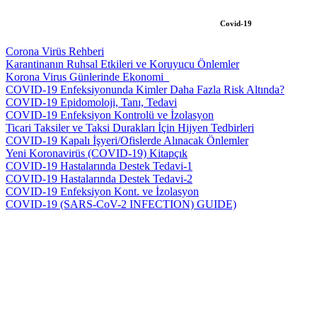
Covid-19
Corona Virüs Rehberi
Karantinanın Ruhsal Etkileri ve Koruyucu Önlemler
Korona Virus Günlerinde Ekonomi_
COVID-19 Enfeksiyonunda Kimler Daha Fazla Risk Altında?
COVID-19 Epidomoloji, Tanı, Tedavi
COVID-19 Enfeksiyon Kontrolü ve İzolasyon
Ticari Taksiler ve Taksi Durakları İçin Hijyen Tedbirleri
COVID-19 Kapalı İşyeri/Ofislerde Alınacak Önlemler
Yeni Koronavirüs (COVID-19) Kitapçık
COVID-19 Hastalarında Destek Tedavi-1
COVID-19 Hastalarında Destek Tedavi-2
COVID-19 Enfeksiyon Kont. ve İzolasyon
COVID-19 (SARS-CoV-2 INFECTION) GUIDE)