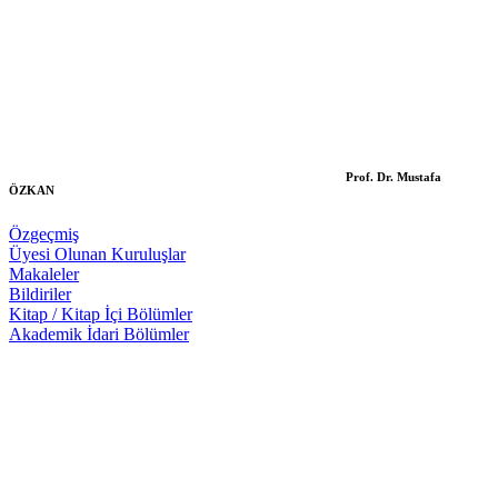
Prof. Dr. Mustafa
ÖZKAN
Özgeçmiş
Üyesi Olunan Kuruluşlar
Makaleler
Bildiriler
Kitap / Kitap İçi Bölümler
Akademik İdari Bölümler