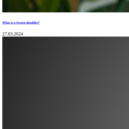
What is a frozen shoulder?
27.03.2024