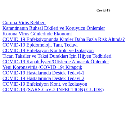
Covid-19
Corona Virüs Rehberi
Karantinanın Ruhsal Etkileri ve Koruyucu Önlemler
Korona Virus Günlerinde Ekonomi_
COVID-19 Enfeksiyonunda Kimler Daha Fazla Risk Altında?
COVID-19 Epidomoloji, Tanı, Tedavi
COVID-19 Enfeksiyon Kontrolü ve İzolasyon
Ticari Taksiler ve Taksi Durakları İçin Hijyen Tedbirleri
COVID-19 Kapalı İşyeri/Ofislerde Alınacak Önlemler
Yeni Koronavirüs (COVID-19) Kitapçık
COVID-19 Hastalarında Destek Tedavi-1
COVID-19 Hastalarında Destek Tedavi-2
COVID-19 Enfeksiyon Kont. ve İzolasyon
COVID-19 (SARS-CoV-2 INFECTION) GUIDE)