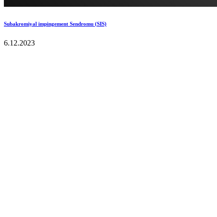
Subakromiyal impingement Sendromu (SIS)
6.12.2023