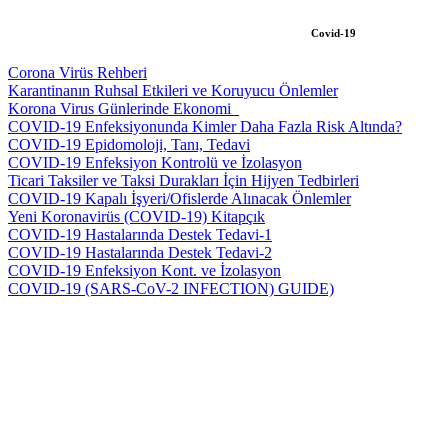
Covid-19
Corona Virüs Rehberi
Karantinanın Ruhsal Etkileri ve Koruyucu Önlemler
Korona Virus Günlerinde Ekonomi_
COVID-19 Enfeksiyonunda Kimler Daha Fazla Risk Altında?
COVID-19 Epidomoloji, Tanı, Tedavi
COVID-19 Enfeksiyon Kontrolü ve İzolasyon
Ticari Taksiler ve Taksi Durakları İçin Hijyen Tedbirleri
COVID-19 Kapalı İşyeri/Ofislerde Alınacak Önlemler
Yeni Koronavirüs (COVID-19) Kitapçık
COVID-19 Hastalarında Destek Tedavi-1
COVID-19 Hastalarında Destek Tedavi-2
COVID-19 Enfeksiyon Kont. ve İzolasyon
COVID-19 (SARS-CoV-2 INFECTION) GUIDE)