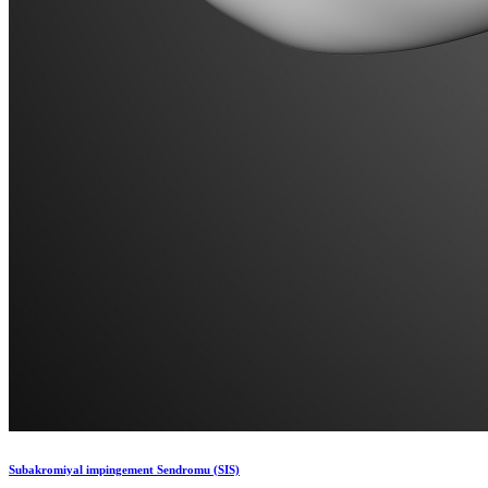
Subakromiyal impingement Sendromu (SIS)