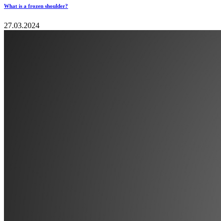
What is a frozen shoulder?
27.03.2024