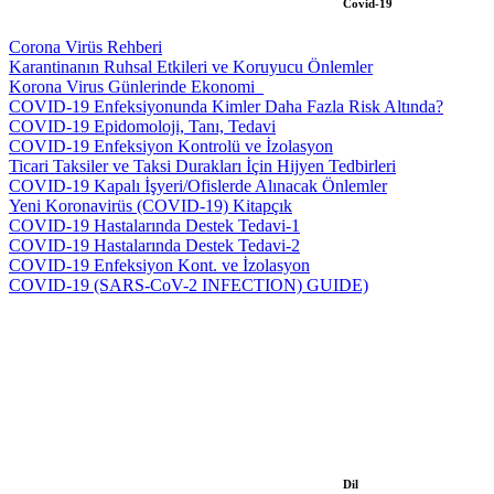
Covid-19
Corona Virüs Rehberi
Karantinanın Ruhsal Etkileri ve Koruyucu Önlemler
Korona Virus Günlerinde Ekonomi_
COVID-19 Enfeksiyonunda Kimler Daha Fazla Risk Altında?
COVID-19 Epidomoloji, Tanı, Tedavi
COVID-19 Enfeksiyon Kontrolü ve İzolasyon
Ticari Taksiler ve Taksi Durakları İçin Hijyen Tedbirleri
COVID-19 Kapalı İşyeri/Ofislerde Alınacak Önlemler
Yeni Koronavirüs (COVID-19) Kitapçık
COVID-19 Hastalarında Destek Tedavi-1
COVID-19 Hastalarında Destek Tedavi-2
COVID-19 Enfeksiyon Kont. ve İzolasyon
COVID-19 (SARS-CoV-2 INFECTION) GUIDE)
Dil