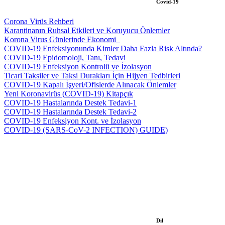
Covid-19
Corona Virüs Rehberi
Karantinanın Ruhsal Etkileri ve Koruyucu Önlemler
Korona Virus Günlerinde Ekonomi_
COVID-19 Enfeksiyonunda Kimler Daha Fazla Risk Altında?
COVID-19 Epidomoloji, Tanı, Tedavi
COVID-19 Enfeksiyon Kontrolü ve İzolasyon
Ticari Taksiler ve Taksi Durakları İçin Hijyen Tedbirleri
COVID-19 Kapalı İşyeri/Ofislerde Alınacak Önlemler
Yeni Koronavirüs (COVID-19) Kitapçık
COVID-19 Hastalarında Destek Tedavi-1
COVID-19 Hastalarında Destek Tedavi-2
COVID-19 Enfeksiyon Kont. ve İzolasyon
COVID-19 (SARS-CoV-2 INFECTION) GUIDE)
Dil