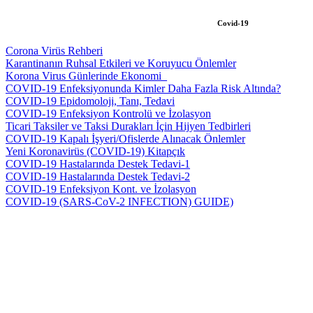
Covid-19
Corona Virüs Rehberi
Karantinanın Ruhsal Etkileri ve Koruyucu Önlemler
Korona Virus Günlerinde Ekonomi_
COVID-19 Enfeksiyonunda Kimler Daha Fazla Risk Altında?
COVID-19 Epidomoloji, Tanı, Tedavi
COVID-19 Enfeksiyon Kontrolü ve İzolasyon
Ticari Taksiler ve Taksi Durakları İçin Hijyen Tedbirleri
COVID-19 Kapalı İşyeri/Ofislerde Alınacak Önlemler
Yeni Koronavirüs (COVID-19) Kitapçık
COVID-19 Hastalarında Destek Tedavi-1
COVID-19 Hastalarında Destek Tedavi-2
COVID-19 Enfeksiyon Kont. ve İzolasyon
COVID-19 (SARS-CoV-2 INFECTION) GUIDE)