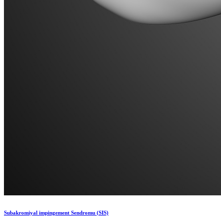
Subakromiyal impingement Sendromu (SIS)