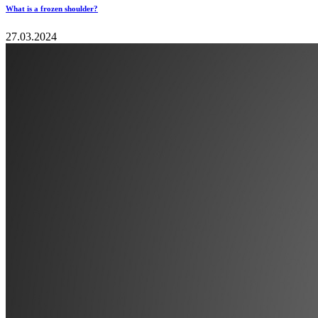
What is a frozen shoulder?
27.03.2024