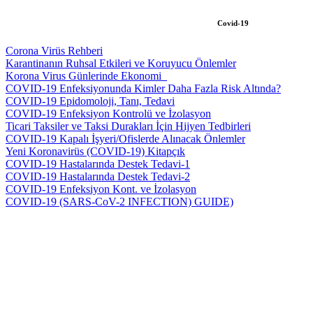
Covid-19
Corona Virüs Rehberi
Karantinanın Ruhsal Etkileri ve Koruyucu Önlemler
Korona Virus Günlerinde Ekonomi_
COVID-19 Enfeksiyonunda Kimler Daha Fazla Risk Altında?
COVID-19 Epidomoloji, Tanı, Tedavi
COVID-19 Enfeksiyon Kontrolü ve İzolasyon
Ticari Taksiler ve Taksi Durakları İçin Hijyen Tedbirleri
COVID-19 Kapalı İşyeri/Ofislerde Alınacak Önlemler
Yeni Koronavirüs (COVID-19) Kitapçık
COVID-19 Hastalarında Destek Tedavi-1
COVID-19 Hastalarında Destek Tedavi-2
COVID-19 Enfeksiyon Kont. ve İzolasyon
COVID-19 (SARS-CoV-2 INFECTION) GUIDE)