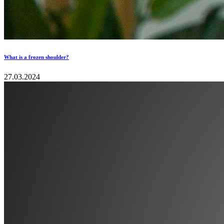
What is a frozen shoulder?
27.03.2024