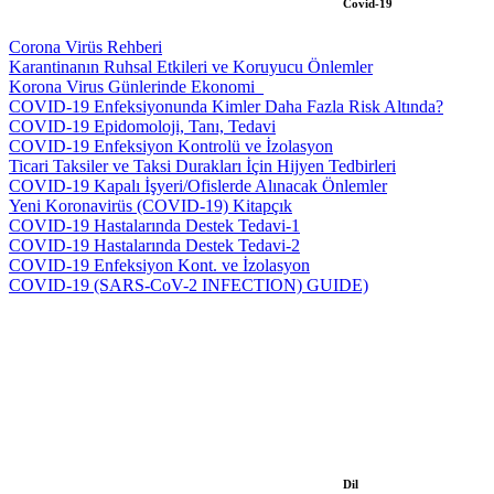
Covid-19
Corona Virüs Rehberi
Karantinanın Ruhsal Etkileri ve Koruyucu Önlemler
Korona Virus Günlerinde Ekonomi_
COVID-19 Enfeksiyonunda Kimler Daha Fazla Risk Altında?
COVID-19 Epidomoloji, Tanı, Tedavi
COVID-19 Enfeksiyon Kontrolü ve İzolasyon
Ticari Taksiler ve Taksi Durakları İçin Hijyen Tedbirleri
COVID-19 Kapalı İşyeri/Ofislerde Alınacak Önlemler
Yeni Koronavirüs (COVID-19) Kitapçık
COVID-19 Hastalarında Destek Tedavi-1
COVID-19 Hastalarında Destek Tedavi-2
COVID-19 Enfeksiyon Kont. ve İzolasyon
COVID-19 (SARS-CoV-2 INFECTION) GUIDE)
Dil