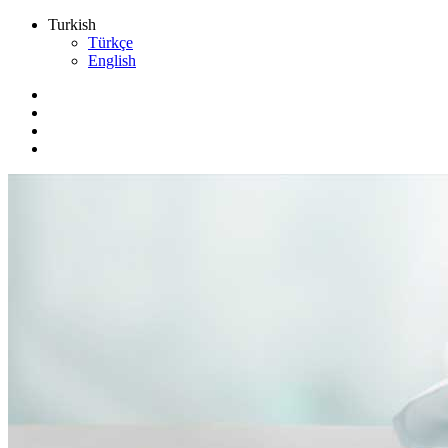
Turkish
Türkçe
English