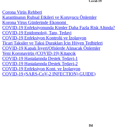
Covid-19
Corona Virüs Rehberi
Karantinanın Ruhsal Etkileri ve Koruyucu Önlemler
Korona Virus Günlerinde Ekonomi_
COVID-19 Enfeksiyonunda Kimler Daha Fazla Risk Altında?
COVID-19 Epidomoloji, Tanı, Tedavi
COVID-19 Enfeksiyon Kontrolü ve İzolasyon
Ticari Taksiler ve Taksi Durakları İçin Hijyen Tedbirleri
COVID-19 Kapalı İşyeri/Ofislerde Alınacak Önlemler
Yeni Koronavirüs (COVID-19) Kitapçık
COVID-19 Hastalarında Destek Tedavi-1
COVID-19 Hastalarında Destek Tedavi-2
COVID-19 Enfeksiyon Kont. ve İzolasyon
COVID-19 (SARS-CoV-2 INFECTION) GUIDE)
Dil