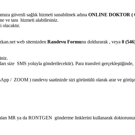
rımıza güvenli sağlık hizmeti sunabilmek adına
ONLINE DOKTOR ( On
 ve tanı hizmeti alabilirsiniz.
 olacaktır.
n.net web sitemizden
Randevu Formu
nu doldurarak , veya
0 (546
iniz.
rı size SMS yoluyla gönderilecektir). Para transferi gerçekleştiğinde,
tsApp / ZOOM ) randevu saatinizde sizi görüntülü olarak arar ve görüş
eralan MR ya da RONTGEN gönderme linklerini kullanarak doktorunuza i