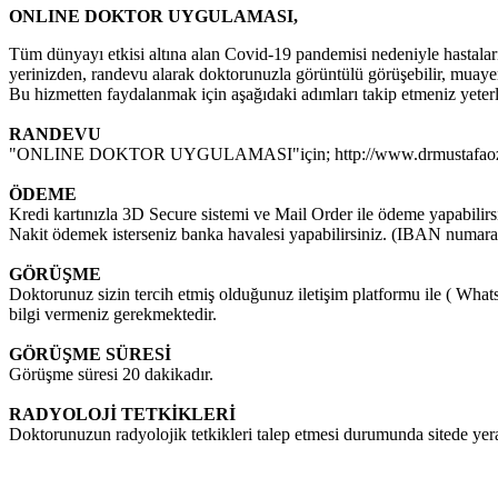
ONLINE DOKTOR UYGULAMASI,
Tüm dünyayı etkisi altına alan Covid-19 pandemisi nedeniyle hastala
yerinizden, randevu alarak doktorunuzla görüntülü görüşebilir, muayene
Bu hizmetten faydalanmak için aşağıdaki adımları takip etmeniz yeterli
RANDEVU
"ONLINE DOKTOR UYGULAMASI"için; http://www.drmustafaozka
ÖDEME
Kredi kartınızla 3D Secure sistemi ve Mail Order ile ödeme yapabilirs
Nakit ödemek isterseniz banka havalesi yapabilirsiniz. (IBAN numarala
GÖRÜŞME
Doktorunuz sizin tercih etmiş olduğunuz iletişim platformu ile ( Wha
bilgi vermeniz gerekmektedir.
GÖRÜŞME SÜRESİ
Görüşme süresi 20 dakikadır.
RADYOLOJİ TETKİKLERİ
Doktorunuzun radyolojik tetkikleri talep etmesi durumunda sitede y